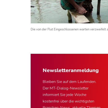
Die von der Flut Eingeschlossenen warten verzweifelt a
Newsletter­anmeldung
Bleiben Sie auf dem Laufenden.
Der MT-Dialog-Newsletter
informiert Sie jede Woche
kostenfrei über die wichtigsten
Branchen-News, aktuelle Themen