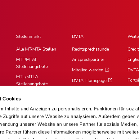
Stellenmarkt
DVTA
Weite
Alle MT/MTA Stellen
Rechtsprechstunde
Credit
MTF/MTAF
Ansprechpartner
Engli
Stellenangebote
Mitglied werden
DVTA
MTL/MTLA
Fortb
DVTA-Homepage
Stellenangebote
MTR/MTRA
t Cookies
Stellenangebote
 Inhalte und Anzeigen zu personalisieren, Funktionen für sozia
MTV/VMTA
e Zugriffe auf unsere Website zu analysieren. Außerdem geben w
Stellenangebote
rwendung unserer Website an unsere Partner für soziale Medien
re Partner führen diese Informationen möglicherweise mit weite