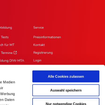
rbildung
Service
 Tests
Preisinformationen
sch für MT
Kontakt
Registrierung
 Termine
Login
ildung DIW-MTA
Mein Profil
Suche
Alle Cookies zulassen
le Medien
RSS-Feed
ir
Auswahl speichern
Für Autoren
, Werbung
ren Daten
Nur notwendige Cookies