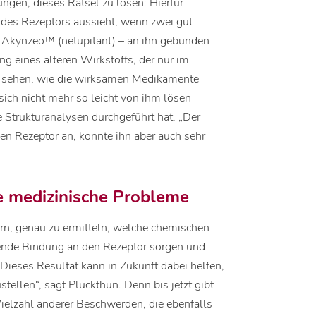
ngen, dieses Rätsel zu lösen: Hierfür
r des Rezeptors aussieht, wenn zwei gut
Akynzeo™ (netupitant) – an ihn gebunden
ng eines älteren Wirkstoffs, der nur im
kt sehen, wie die wirksamen Medikamente
 sich nicht mehr so leicht von ihm lösen
e Strukturanalysen durchgeführt hat. „Der
 den Rezeptor an, konnte ihn aber auch sehr
e medizinische Probleme
rn, genau zu ermitteln, welche chemischen
sende Bindung an den Rezeptor sorgen und
Dieses Resultat kann in Zukunft dabei helfen,
ellen“, sagt Plückthun. Denn bis jetzt gibt
ielzahl anderer Beschwerden, die ebenfalls