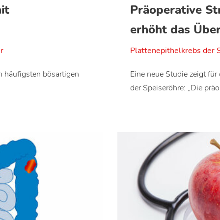
it
Präoperative S
erhöht das Übe
r
Plattenepithelkrebs der 
 häufigsten bösartigen
Eine neue Studie zeigt fü
der Speiseröhre: „Die prä