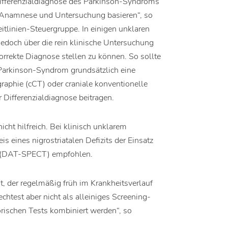
 Differenzialdiagnose des Parkinson-Syndroms
n Anamnese und Untersuchung basieren“, so
itlinien-Steuergruppe. In einigen unklaren
edoch über die rein klinische Untersuchung
korrekte Diagnose stellen zu können. So sollte
arkinson-Syndrom grundsätzlich eine
raphie (cCT) oder craniale konventionelle
Differenzialdiagnose beitragen.
icht hilfreich. Bei klinisch unklarem
eines nigrostriatalen Defizits der Einsatz
 (DAT-SPECT) empfohlen.
t, der regelmäßig früh im Krankheitsverlauf
iechtest aber nicht als alleiniges Screening-
ischen Tests kombiniert werden“, so