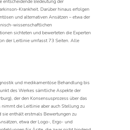
ie entscheidende Bedeutung der
rkinson-Krankheit. Darüber hinaus erfolgen
tösen und alternativen Ansätzen – etwa der
nisch-wissenschaftlichen
ionen sichteten und bewerteten die Experten
n der Leitlinie umfasst 73 Seiten. Alle
iagnostik und medikamentöse Behandlung bis
punkt des Werkes sämtliche Aspekte der
arburg), der den Konsensusprozess über das
s nimmt die Leitlinie aber auch Stellung zu
 sie enthält erstmals Bewertungen zu
nsätzen, etwa der Logo-, Ergo- und
mpfehlungen für Ärzte, die zwar nicht bindend