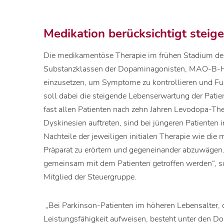
Medikation berücksichtigt stei
Die medikamentöse Therapie im frühen Stadium des 
Substanzklassen der Dopaminagonisten, MAO-B-H
einzusetzen, um Symptome zu kontrollieren und Fun
soll dabei die steigende Lebenserwartung der Patien
fast allen Patienten nach zehn Jahren Levodopa-Th
Dyskinesien auftreten, sind bei jüngeren Patienten i
Nachteile der jeweiligen initialen Therapie wie d
Präparat zu erörtern und gegeneinander abzuwägen
gemeinsam mit dem Patienten getroffen werden“, so
Mitglied der Steuergruppe.
„Bei Parkinson-Patienten im höheren Lebensalter, 
Leistungsfähigkeit aufweisen, besteht unter den D