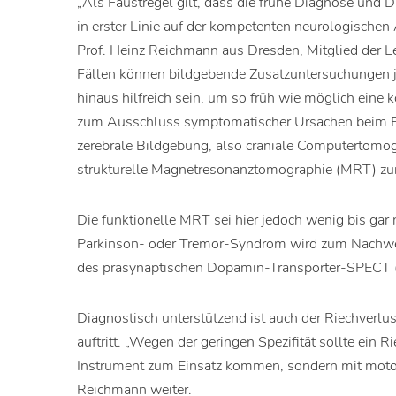
„Als Faustregel gilt, dass die frühe Diagnose und
in erster Linie auf der kompetenten neurologische
Prof. Heinz Reichmann aus Dresden, Mitglied der Le
Fällen können bildgebende Zusatzuntersuchungen j
hinaus hilfreich sein, um so früh wie möglich eine 
zum Ausschluss symptomatischer Ursachen beim P
zerebrale Bildgebung, also craniale Computertomog
strukturelle Magnetresonanztomographie (MRT) zur 
Die funktionelle MRT sei hier jedoch wenig bis gar n
Parkinson- oder Tremor-Syndrom wird zum Nachweis 
des präsynaptischen Dopamin-Transporter-SPECT
Diagnostisch unterstützend ist auch der Riechverlus
auftritt. „Wegen der geringen Spezifität sollte ein R
Instrument zum Einsatz kommen, sondern mit motor
Reichmann weiter.