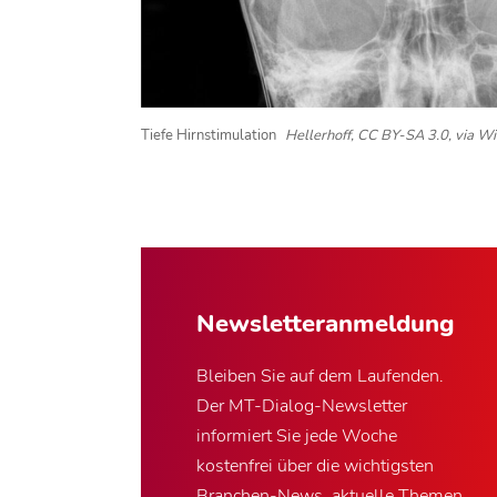
Tiefe Hirnstimulation
Hellerhoff, CC BY-SA 3.0, via 
Newsletter­anmeldung
Bleiben Sie auf dem Laufenden.
Der MT-Dialog-Newsletter
informiert Sie jede Woche
kostenfrei über die wichtigsten
Branchen-News, aktuelle Themen