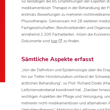
So bestätigen die 85 Empfehlungen der Experten d
medikamentösen Therapie in der Behandlung der Pa
erstmals Bewertungen zu mehreren nichtmedikamen
Physiotherapie. Gemeinsam mit 28 weiteren medizi
Fachgesellschaften, Berufsverbänden und Organisat
annähernd 2.200 Facharbeiten. Allein die Kurzversio
Dokumente sind
hier
zu finden.
Sämtliche Aspekte erfasst
„Von der Definition und Epidemiologie über die D
hin zur Tiefen Hirnstimulation umfasst der Schwer
ärztlichen Behandlung“, so Prof. Richard Dodel (M
Leitliniensekretariat koordiniert hat. „Darüber hinau
wichtigen Aspekten der Pflege und Versorgung, und
mehreren nicht-medikamentösen und alternativen A
Verhaltenstherapie.“ Medizinische Leitlinien sind E