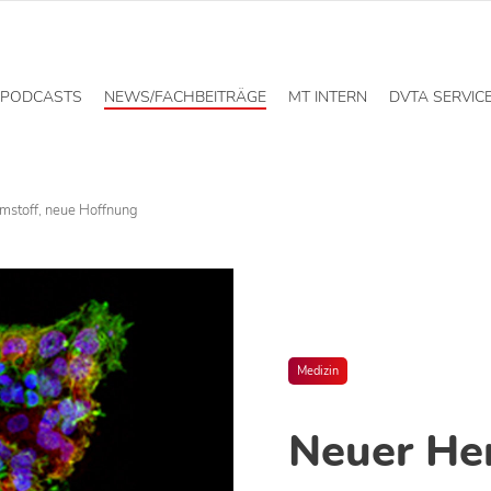
PODCASTS
NEWS/FACHBEITRÄGE
MT INTERN
DVTA SERVIC
stoff, neue Hoffnung
Medizin
Neuer He