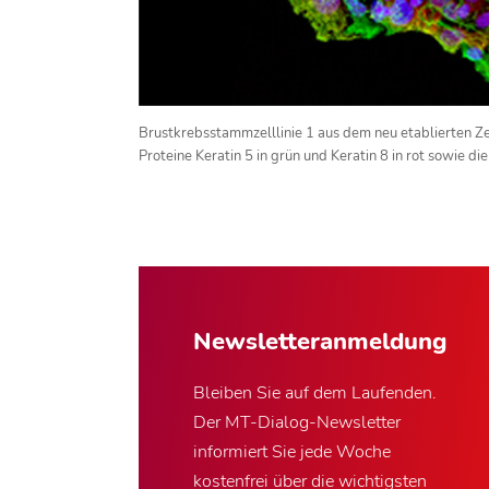
Brustkrebsstammzelllinie 1 aus dem neu etablierten Ze
Proteine Keratin 5 in grün und Keratin 8 in rot sowie die
Newsletter­anmeldung
Bleiben Sie auf dem Laufenden.
Der MT-Dialog-Newsletter
informiert Sie jede Woche
kostenfrei über die wichtigsten