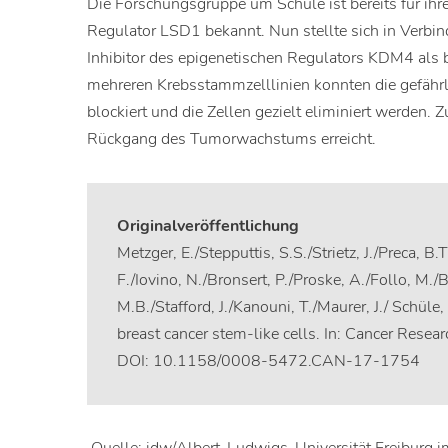
Die Forschungsgruppe um Schüle ist bereits für ih
Regulator LSD1 bekannt. Nun stellte sich in Verbi
Inhibitor des epigenetischen Regulators KDM4 als 
mehreren Krebsstammzelllinien konnten die gefährl
blockiert und die Zellen gezielt eliminiert werden. 
Rückgang des Tumorwachstums erreicht.
Originalveröffentlichung
Metzger, E./Stepputtis, S.S./Strietz, J./Preca, 
F./Iovino, N./Bronsert, P./Proske, A./Follo, M./B
M.B./Stafford, J./Kanouni, T./Maurer, J./ Schüle
breast cancer stem-like cells. In: Cancer Resear
DOI: 10.1158/0008-5472.CAN-17-1754