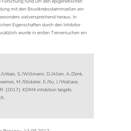
re Forschung rund um den epigenetischen
ndung mit den Brustkrebsstammzellen ein
besonders vielversprechend heraus. In
ichen Eigenschaften durch den Inhibitor
Zusätzlich wurde in ersten Tierversuchen ein
B.T./Urban, S./Willmann, D./Allen, A./Zenk,
oerries, M./Stickeler, E./Xu, J./Wallace,
, R. (2017): KDM4 inhibition targets
ch.