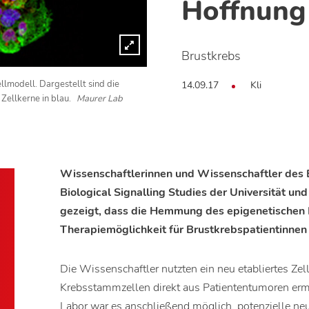
Hoffnung
Brustkrebs
14.09.17
Kli
llmodell. Dargestellt sind die
 Zellkerne in blau.
Maurer Lab
Wissenschaftlerinnen und Wissenschaftler des E
Biological Signalling Studies der Universität un
gezeigt, dass die Hemmung des epigenetischen
Therapiemöglichkeit für Brustkrebspatientinnen 
Die Wissenschaftler nutzten ein neu etabliertes Zel
Krebsstammzellen direkt aus Patiententumoren ermö
Labor war es anschließend möglich, potenzielle neu