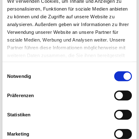
Wir verwenden Cookies, um Inhalte und Anzeigen zu
personalisieren, Funktionen für soziale Medien anbieten
zu können und die Zugriffe auf unsere Website zu
Newsletter­anmeldung
analysieren. Außerdem geben wir Informationen zu Ihrer
Verwendung unserer Website an unsere Partner für
Bleiben Sie auf dem Laufenden. Der MT-Dialog-
soziale Medien, Werbung und Analysen weiter. Unsere
Newsletter informiert Sie jede Woche kostenfrei
Partner führen diese Informationen möglicherweise mit
über die wichtigsten Branchen-News, aktuelle
weiteren Daten zusammen, die Sie ihnen bereitgestellt
Themen und die neusten Stellenangebote.
haben oder die sie im Rahmen Ihrer Nutzung der Dienste
Einwilligungsauswahl
gesammelt haben.
E-Mail-Adresse
Notwendig
Datenschutz
|
Impressum
Präferenzen
Ich habe die Hinweise zum
Datenschutz
gelesen.*
Statistiken
Newsletter abonnieren
* Pflichtfeld
Marketing