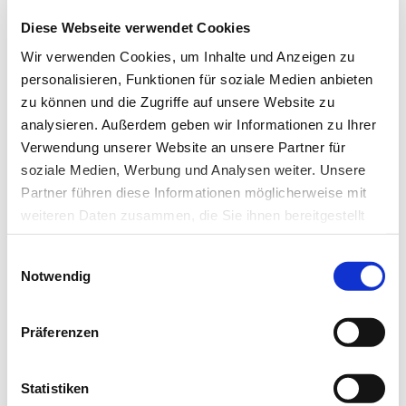
Artikel teilen
Diese Webseite verwendet Cookies
Wir verwenden Cookies, um Inhalte und Anzeigen zu
personalisieren, Funktionen für soziale Medien anbieten
zu können und die Zugriffe auf unsere Website zu
Zur Übersicht
analysieren. Außerdem geben wir Informationen zu Ihrer
Verwendung unserer Website an unsere Partner für
soziale Medien, Werbung und Analysen weiter. Unsere
Partner führen diese Informationen möglicherweise mit
Newsletter­anmeldung
weiteren Daten zusammen, die Sie ihnen bereitgestellt
haben oder die sie im Rahmen Ihrer Nutzung der Dienste
Bleiben Sie auf dem Laufenden. Der MT-Dialog-
Einwilligungsauswahl
gesammelt haben.
Notwendig
Newsletter informiert Sie jede Woche kostenfrei
Datenschutz
|
Impressum
über die wichtigsten Branchen-News, aktuelle
Themen und die neusten Stellenangebote.
Präferenzen
E-Mail-Adresse
Statistiken