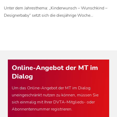
Unter dem Jahresthema: „Kinderwunsch – Wunschkind –
Designerbaby“ setzt sich die diesjährige Woche…
Online-Angebot der MT im
Dialog
Um das Online-Angebot der MT im Dialog
uneingeschränkt nutzen zu können, müssen Sie
sich einmalig mit Ihrer DVTA-Mitglieds- oder
Abonnentennummer registrieren.