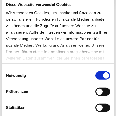
Diese Webseite verwendet Cookies
Wir verwenden Cookies, um Inhalte und Anzeigen zu
personalisieren, Funktionen für soziale Medien anbieten
Newsletter­anmeldung
zu können und die Zugriffe auf unsere Website zu
analysieren. Außerdem geben wir Informationen zu Ihrer
Verwendung unserer Website an unsere Partner für
Bleiben Sie auf dem Laufenden. Der MT-Dialog-
soziale Medien, Werbung und Analysen weiter. Unsere
Newsletter informiert Sie jede Woche kostenfrei
Partner führen diese Informationen möglicherweise mit
über die wichtigsten Branchen-News, aktuelle
weiteren Daten zusammen, die Sie ihnen bereitgestellt
Themen und die neusten Stellenangebote.
haben oder die sie im Rahmen Ihrer Nutzung der Dienste
Einwilligungsauswahl
gesammelt haben.
E-Mail-Adresse
Notwendig
Datenschutz
|
Impressum
Präferenzen
Ich habe die Hinweise zum
Datenschutz
gelesen.*
Newsletter abonnieren
Statistiken