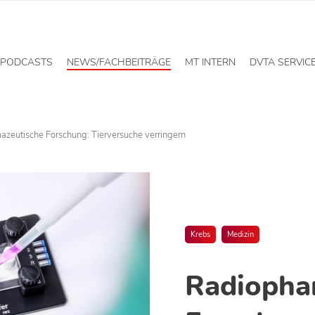
PODCASTS
NEWS/FACHBEITRÄGE
MT INTERN
DVTA SERVIC
zeutische Forschung: Tierversuche verringern
Krebs
Medizin
Radiopha