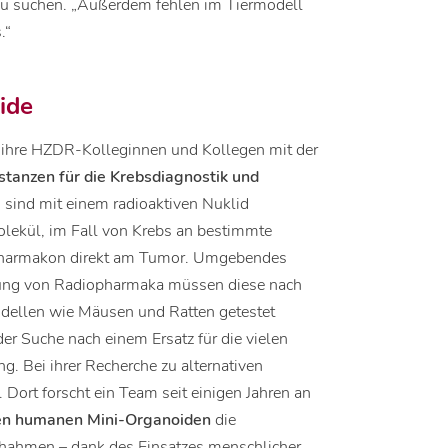
 zu suchen. „Außerdem fehlen im Tiermodell
.“
ide
nd ihre HZDR-Kolleginnen und Kollegen mit der
stanzen für die Krebsdiagnostik und
 sind mit einem radioaktiven Nuklid
olekül, im Fall von Krebs an bestimmte
opharmakon direkt am Tumor. Umgebendes
lung von Radiopharmaka müssen diese nach
modellen wie Mäusen und Ratten getestet
er Suche nach einem Ersatz für die vielen
g. Bei ihrer Recherche zu alternativen
Dort forscht ein Team seit einigen Jahren an
rten humanen Mini-Organoiden
die
hahmen – dank des Einsatzes menschlicher