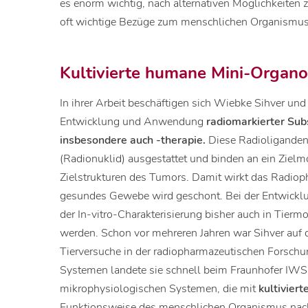
es enorm wichtig, nach alternativen Möglichkeiten
oft wichtige Bezüge zum menschlichen Organismus
Kultivierte humane Mini-Organo
In ihrer Arbeit beschäftigen sich Wiebke Sihver u
Entwicklung und Anwendung
radiomarkierter Sub
insbesondere auch -therapie.
Diese Radioliganden
(Radionuklid) ausgestattet und binden an ein Zielm
Zielstrukturen des Tumors. Damit wirkt das Radi
gesundes Gewebe wird geschont. Bei der Entwick
der In-vitro-Charakterisierung bisher auch in Tier
werden. Schon vor mehreren Jahren war Sihver auf d
Tierversuche in der radiopharmazeutischen Forschun
Systemen landete sie schnell beim Fraunhofer IWS. 
mikrophysiologischen Systemen, die mit
kultivie
Funktionsweise des menschlichen Organismus nac