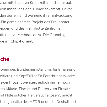
zneimittel spüren Krebszellen nicht nur auf,
n von innen, das den Tumor bekämpft. Bevor
en dürfen, sind während ihrer Entwicklung
. Ein gemeinsames Projekt des Fraunhofer-
 Dresden und des Helmholtz-Zentrums
alternative Methode dazu. Die Grundlage
ore im Chip-Format.
uche
tionen des Bundesministeriums für Ernährung
eltiere und Kopffüßler für Forschungszwecke
 zwei Prozent weniger, jedoch immer noch
en Mäuse, Fische und Ratten zum Einsatz.
it Hilfe solcher Tierversuche lösen“, macht
Theragnostika des HZDR deutlich. Deshalb sei