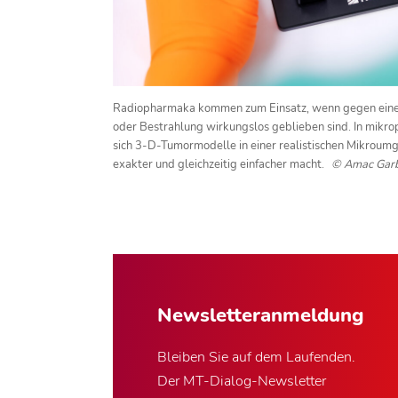
Radiopharmaka kommen zum Einsatz, wenn gegen eine
oder Bestrahlung wirkungslos geblieben sind. In mikr
sich 3-D-Tumormodelle in einer realistischen Mikroumg
exakter und gleichzeitig einfacher macht.
© Amac Garb
Newsletter­anmeldung
Bleiben Sie auf dem Laufenden.
Der MT-Dialog-Newsletter