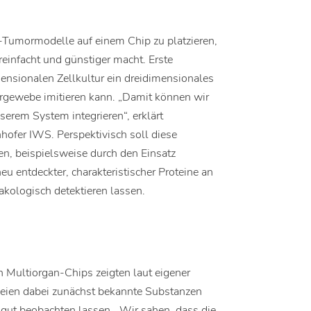
-Tumormodelle auf einem Chip zu platzieren,
einfacht und günstiger macht. Erste
ensionalen Zellkultur ein dreidimensionales
orgewebe imitieren kann. „Damit können wir
erem System integrieren“, erklärt
ofer IWS. Perspektivisch soll diese
en, beispielsweise durch den Einsatz
u entdeckter, charakteristischer Proteine an
akologisch detektieren lassen.
n Multiorgan-Chips zeigten laut eigener
seien dabei zunächst bekannte Substanzen
gut beobachten lassen. „Wir sahen, dass die