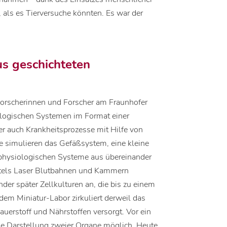
als es Tierversuche könnten. Es war der
s geschichteten
e Forscherinnen und Forscher am Fraunhofer
logischen Systemen im Format einer
er auch Krankheitsprozesse mit Hilfe von
le simulieren das Gefäßsystem, eine kleine
physiologischen Systeme aus übereinander
ittels Laser Blutbahnen und Kammern
der später Zellkulturen an, die bis zu einem
em Miniatur-Labor zirkuliert derweil das
uerstoff und Nährstoffen versorgt. Vor ein
ie Darstellung zweier Organe möglich. Heute