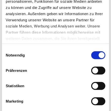
personalisieren, Funktionen für soziale Medien anbieten
Bleiben Sie auf dem Laufenden. Der MT-Dialog-
zu können und die Zugriffe auf unsere Website zu
Newsletter informiert Sie jede Woche kostenfrei
analysieren. Außerdem geben wir Informationen zu Ihrer
über die wichtigsten Branchen-News, aktuelle
Verwendung unserer Website an unsere Partner für
Themen und die neusten Stellenangebote.
soziale Medien, Werbung und Analysen weiter. Unsere
Partner führen diese Informationen möglicherweise mit
E-Mail-Adresse
weiteren Daten zusammen, die Sie ihnen bereitgestellt
haben oder die sie im Rahmen Ihrer Nutzung der Dienste
Einwilligungsauswahl
gesammelt haben.
Ich habe die Hinweise zum
Datenschutz
gelesen.*
Notwendig
Datenschutz
|
Impressum
Newsletter abonnieren
Präferenzen
* Pflichtfeld
Statistiken
Zur Übersicht
Marketing