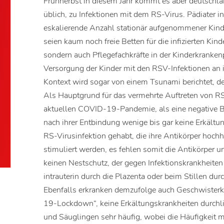
Frühherbst in diesem Jahr kommt es aber deutschlan
üblich, zu Infektionen mit dem RS-Virus. Pädiater in
eskalierende Anzahl stationär aufgenommener Kinde
seien kaum noch freie Betten für die infizierten Kind
sondern auch Pflegefachkräfte in der Kinderkranken
Versorgung der Kinder mit den RSV-Infektionen an i
Kontext wird sogar von einem Tsunami berichtet, de
Als Hauptgrund für das vermehrte Auftreten von RS
aktuellen COVID-19-Pandemie, als eine negative Be
nach ihrer Entbindung wenige bis gar keine Erkältu
RS-Virusinfektion gehabt, die ihre Antikörper hochh
stimuliert werden, es fehlen somit die Antikörper
keinen Nestschutz, der gegen Infektionskrankheite
intrauterin durch die Plazenta oder beim Stillen du
Ebenfalls erkranken demzufolge auch Geschwisterk
19-Lockdown“, keine Erkältungskrankheiten durchli
und Säuglingen sehr häufig, wobei die Häufigkeit m