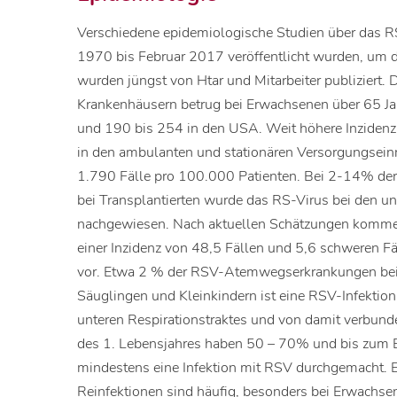
Verschiedene epidemiologische Studien über das RS
1970 bis Februar 2017 veröffentlicht wurden, um di
wurden jüngst von Htar und Mitarbeiter publiziert. 
Krankenhäusern betrug bei Erwachsenen über 65 Jah
und 190 bis 254 in den USA. Weit höhere Inzidenz
in den ambulanten und stationären Versorgungsein
1.790 Fälle pro 100.000 Patienten. Bei 2-14% der
bei Transplantierten wurde das RS-Virus bei den u
nachgewiesen. Nach aktuellen Schätzungen komm
einer Inzidenz von 48,5 Fällen und 5,6 schweren F
vor. Etwa 2 % der RSV-Atemwegserkrankungen bei Kl
Säuglingen und Kleinkindern ist eine RSV-Infektio
unteren Respirationstraktes und von damit verbun
des 1. Lebensjahres haben 50 – 70% und bis zum E
mindestens eine Infektion mit RSV durchgemacht. Ei
Reinfektionen sind häufig, besonders bei Erwachs