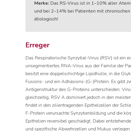
Merke:
Das RS-Virus ist in 1–10% aller Ate
und bei 2–14% bei Patienten mit chronischen
ätiologisch!
Erreger
Das Respiratorische Synzytial-Virus (RSV) ist ein ei
unsegmentiertes RNA-Virus aus der Familie der Pa
besitzt eine doppelschichtige Lipidhülle, in die Gly
Fusions- und ein Adhäsions-(G-)Protein. Es gibt zw
Antigenstruktur des G-Proteins unterscheiden. Vir
gleichzeitig, RSV A dominiert jedoch in den meisten
findet in den zilientragenden Epithelzellen der Sc
F-Protein verursachte Synzytienbildung und die kö
Epithelien reversibel geschädigt. Dabei entstehende
und spezifische Abwehrzellen und Mukus verlegen d