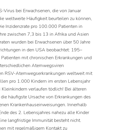
-Virus bei Erwachsenen, die von Januar
e weltweite Häufigkeit beurteilen zu können,
Die Inzidenzrate pro 100.000 Patienten in
re zwischen 7,3 bis 13 in Afrika und Asien
raten wurden bei Erwachsenen über 50 Jahre
richtungen in den USA beobachtet: 195–
 Patienten mit chronischen Erkrankungen und
nterschiedlichen Atemwegsviren
en RSV-Atemwegserkrankungen weltweit mit
ällen pro 1.000 Kindern im ersten Lebensjahr
einkindern verlaufen tödlich! Bei älteren
n die häufigste Ursache von Erkrankungen des
denen Krankenhauseinweisungen. Innerhalb
nde des 2. Lebensjahres nahezu alle Kinder
ne langfristige Immunität besteht nicht.
enen mit regelmäßigem Kontakt zu