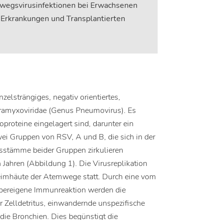
mwegsvirusinfektionen bei Erwachsenen
 Erkrankungen und Transplantierten
nzelsträngiges, negativ orientiertes,
ramyxoviridae (Genus Pneumovirus). Es
koproteine eingelagert sind, darunter ein
ei Gruppen von RSV, A und B, die sich in der
usstämme beider Gruppen zirkulieren
 Jahren (Abbildung 1). Die Virusreplikation
hleimhäute der Atemwege statt. Durch eine vom
rpereigene Immunreaktion werden die
r Zelldetritus, einwandernde unspezifische
ie Bronchien. Dies begünstigt die