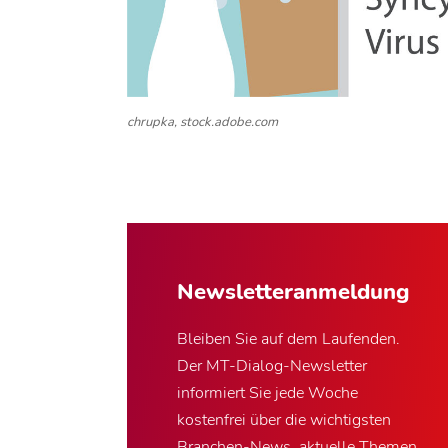
chrupka, stock.adobe.com
Newsletter­anmeldung
Bleiben Sie auf dem Laufenden.
Der MT-Dialog-Newsletter
informiert Sie jede Woche
kostenfrei über die wichtigsten
Branchen-News, aktuelle Themen