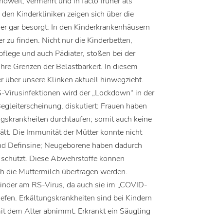
dweit, vermehrt und in facto früher als
 den Kinderkliniken zeigen sich über die
r gar besorgt: In den Kinderkrankenhäusern
er zu finden. Nicht nur die Kinderbetten,
pflege und auch Pädiater, stoßen bei der
hre Grenzen der Belastbarkeit. In diesem
r über unsere Klinken aktuell hinwegzieht.
-Virusinfektionen wird der „Lockdown“ in der
gleiterscheinung, diskutiert: Frauen haben
ngskrankheiten durchlaufen; somit auch keine
ält. Die Immunität der Mütter konnte nicht
 und Definsine; Neugeborene haben dadurch
n schützt. Diese Abwehrstoffe können
rch die Muttermilch übertragen werden.
inder am RS-Virus, da auch sie im „COVID-
efen. Erkältungskrankheiten sind bei Kindern
it dem Alter abnimmt. Erkrankt ein Säugling