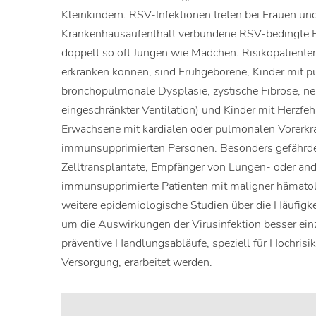
Kleinkindern. RSV-Infektionen treten bei Frauen u
Krankenhausaufenthalt verbundene RSV-bedingte Er
doppelt so oft Jungen wie Mädchen. Risikopatienten
erkranken können, sind Frühgeborene, Kinder mit 
bronchopulmonale Dysplasie, zystische Fibrose, n
eingeschränkter Ventilation) und Kinder mit Herzfe
Erwachsene mit kardialen oder pulmonalen Vorerk
immunsupprimierten Personen. Besonders gefährd
Zelltransplantate, Empfänger von Lungen- oder and
immunsupprimierte Patienten mit maligner hämatol
weitere epidemiologische Studien über die Häufigke
um die Auswirkungen der Virusinfektion besser ei
präventive Handlungsabläufe, speziell für Hochrisi
Versorgung, erarbeitet werden.