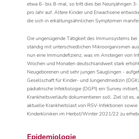
etwa 6- bis 8-mal, so tritt dies bei Neunjährigen 
pro Jahr auf. Ältere Kinder und Erwachsene entwicke
die sich in erkältungsähnlichen Symptomen manifes
Die ungenügende Tätigkeit des Immunsystems bei d
ständig mit unterschiedlichen Mikroorganismen ausei
nun eine Immundefizienz, was im Ansteigen von Infe
Wochen und Monaten deutschlandweit stark erhöhte
Neugeborenen und sehr jungen Säuglingen - aufgetr
Gesellschaft für Kinder- und Jungendmedizin (DGKJ
pädiatrische Infektiologie (DGPI) ein Survey initiie
Krankheitsverläufe dokumentieren soll. Ziel ist es,
aktuelle Krankheitslast von RSV-Infektionen sowie
Kinderkliniken im Herbst/Winter 2021/22 zu erheb
Epidemiologie