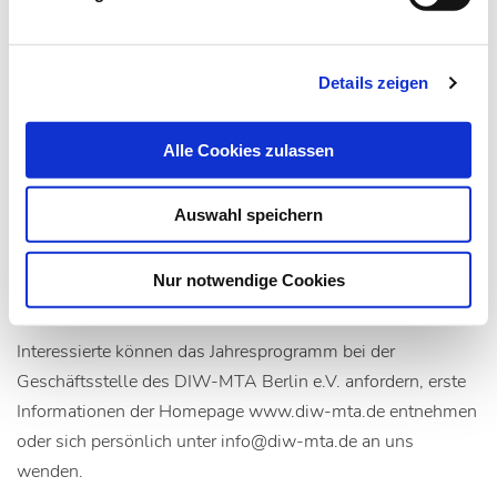
schließt mit einer Zugangsprüfung für den Studiengang ab.
Im schriftlichen Teil dieser Prüfung muss ein Fallbeispiel
bearbeitet werden. Der mündliche Teil erfordert das Lesen,
Details zeigen
eine Analyse und die Präsentation einer englischsprachigen
Publikation. Diese Vorgehensweise soll sicherstellen, dass
Alle Cookies zulassen
die Fähigkeiten und Kenntnisse der Bewerber/-innen den
Anforderungen für einen erfolgreichen Studienverlauf
Auswahl speichern
beziehungsweise -abschluss entsprechen. Auch
Studieninteressierte ohne Abitur können sich zur Aufnahme
Nur notwendige Cookies
in das kompetenzbasierte Aufnahmeverfahren bewerben.
Interessierte können das Jahresprogramm bei der
Geschäftsstelle des DIW-MTA Berlin e.V. anfordern, erste
Informationen der Homepage www.diw-mta.de entnehmen
oder sich persönlich unter info@diw-mta.de an uns
wenden.