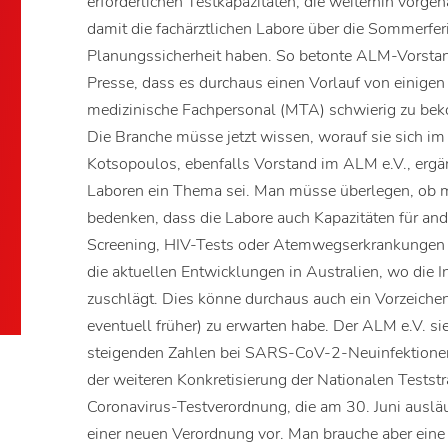
erforderlichen Testkapazitäten, die weiterhin vorgeh
damit die fachärztlichen Labore über die Sommerfe
Planungssicherheit haben. So betonte ALM-Vorstan
Presse, dass es durchaus einen Vorlauf von einige
medizinische Fachpersonal (MTA) schwierig zu be
Die Branche müsse jetzt wissen, worauf sie sich i
Kotsopoulos, ebenfalls Vorstand im ALM e.V., ergän
Laboren ein Thema sei. Man müsse überlegen, ob m
bedenken, dass die Labore auch Kapazitäten für an
Screening, HIV-Tests oder Atemwegserkrankungen 
die aktuellen Entwicklungen in Australien, wo die 
zuschlägt. Dies könne durchaus auch ein Vorzeiche
eventuell früher) zu erwarten habe. Der ALM e.V. sie
steigenden Zahlen bei SARS-CoV-2-Neuinfektionen 
der weiteren Konkretisierung der Nationalen Teststr
Coronavirus-Testverordnung, die am 30. Juni auslä
einer neuen Verordnung vor. Man brauche aber eine 