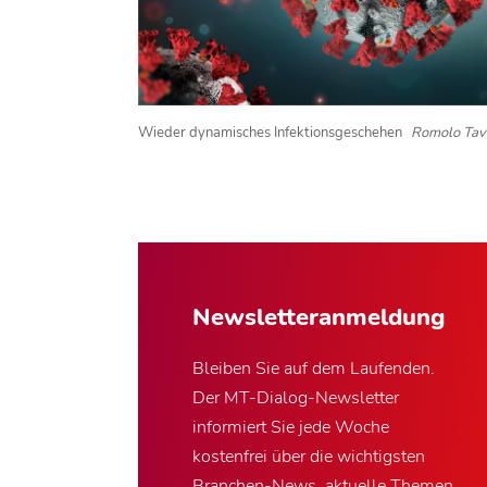
Wieder dynamisches Infektionsgeschehen
Romolo Tava
Newsletter­anmeldung
Bleiben Sie auf dem Laufenden.
Der MT-Dialog-Newsletter
informiert Sie jede Woche
kostenfrei über die wichtigsten
Branchen-News, aktuelle Themen