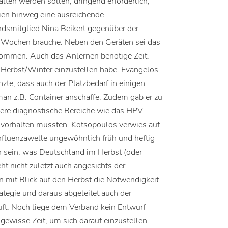
alten werden sollen, dringend erforderlich,
rien hinweg eine ausreichende
dsmitglied Nina Beikert gegenüber der
n Wochen brauche. Neben den Geräten sei das
kommen. Auch das Anlernen benötige Zeit.
m Herbst/Winter einzustellen habe. Evangelos
zte, dass auch der Platzbedarf in einigen
an z.B. Container anschaffe. Zudem gab er zu
dere diagnostische Bereiche wie das HPV-
vorhalten müssten. Kotsopoulos verwies auf
Influenzawelle ungewöhnlich früh und heftig
n sein, was Deutschland im Herbst (oder
ht nicht zuletzt auch angesichts der
mit Blick auf den Herbst die Notwendigkeit
ategie und daraus abgeleitet auch der
uft. Noch liege dem Verband kein Entwurf
gewisse Zeit, um sich darauf einzustellen.