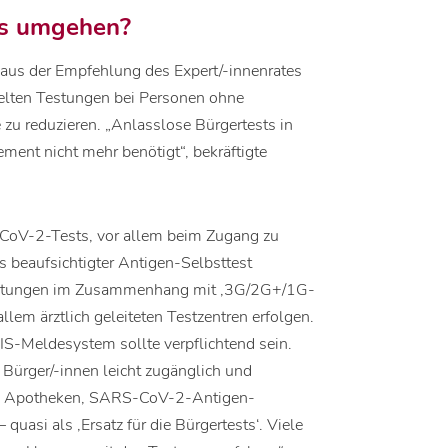
ts umgehen?
inaus der Empfehlung des Expert/-innenrates
ielten Testungen bei Personen ohne
u reduzieren. „Anlasslose Bürgertests in
nt nicht mehr benötigt“, bekräftigte
-CoV-2-Tests, vor allem beim Zugang zu
s beaufsichtigter Antigen-Selbsttest
estungen im Zusammenhang mit ‚3G/2G+/1G-
allem ärztlich geleiteten Testzentren erfolgen.
S-Meldesystem sollte verpflichtend sein.
 Bürger/-innen leicht zugänglich und
die Apotheken, SARS-CoV-2-Antigen-
quasi als ‚Ersatz für die Bürgertests‘. Viele