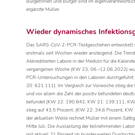
Bürgerinnen und Bürger sind im eigenverantwortli
ergänzte Müller.
Wieder dynamisches Infektions
Das SARS-CoV-2-PCR-Testgeschehen entwickelt si
erstmals seit Wochen wieder ansteigend. Die Tren
Akkreditierten Labore in der Medizin für die Kalend
vergangenen Woche (KW 23, 06.–12.06.2022) w
PCR-Untersuchungen in den Laboren durchgeführ
20: 621.111). Im Vergleich zur Vorwoche stieg die 
und vor allem die Zahl der positiv befundeten deu
befundet (KW 22: 190.842, KW 21: 139.111, KW 20
stieg auf 43,5 Prozent. (KW 22: 34,6 Prozent, KW 
der aktuellen Welle rechnet Müller mit einem Sätt
Mitte Juli. Die Auslastung der teilnehmenden Lab
mit aktuell 21 Prozent im bundesweiten Durchschn