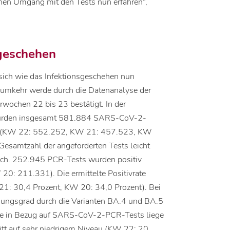
chen Umgang mit den Tests nun erfahren“,
geschehen
ch wie das Infektionsgeschehen nun
dumkehr werde durch die Datenanalyse der
erwochen 22 bis 23 bestätigt. In der
urden insgesamt 581.884 SARS-CoV-2-
t (KW 22: 552.252, KW 21: 457.523, KW
Gesamtzahl der angeforderten Tests leicht
tlich. 252.945 PCR-Tests wurden positiv
: 211.331). Die ermittelte Positivrate
21: 30,4 Prozent, KW 20: 34,0 Prozent). Bei
igungsgrad durch die Varianten BA.4 und BA.5
ore in Bezug auf SARS-CoV-2-PCR-Tests liege
itt auf sehr niedrigem Niveau (KW 22: 20