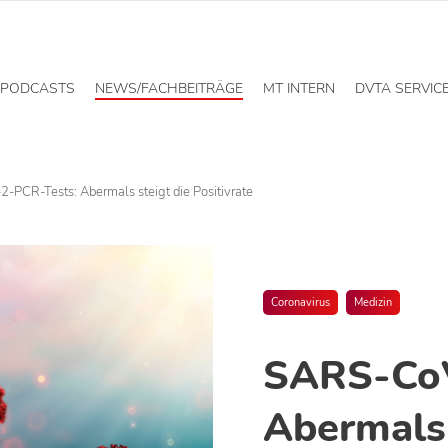
PODCASTS
NEWS/FACHBEITRÄGE
MT INTERN
DVTA SERVIC
PCR-Tests: Abermals steigt die Positivrate
Coronavirus
Medizin
SARS-CoV
Abermals 