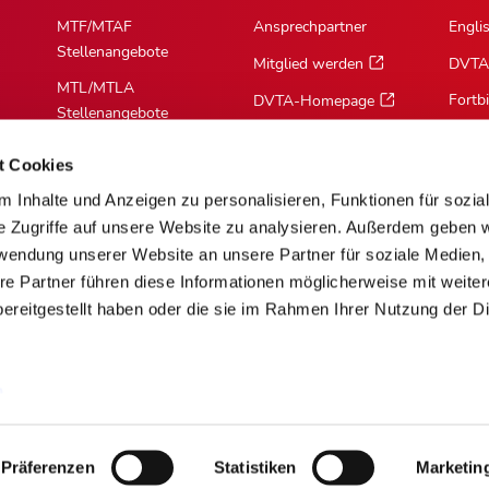
MTF/MTAF
Ansprechpartner
Engli
Stellenangebote
Mitglied werden
DVTA
MTL/MTLA
Fortb
DVTA-Homepage
Stellenangebote
MTR/MTRA
t Cookies
Stellenangebote
 Inhalte und Anzeigen zu personalisieren, Funktionen für sozia
MTV/VMTA
e Zugriffe auf unsere Website zu analysieren. Außerdem geben w
Stellenangebote
rwendung unserer Website an unsere Partner für soziale Medien
re Partner führen diese Informationen möglicherweise mit weite
ereitgestellt haben oder die sie im Rahmen Ihrer Nutzung der D
m
Über Cookies
Barrierefreiheit
AGB
Mediadaten [PDF]
Präferenzen
Statistiken
Marketin