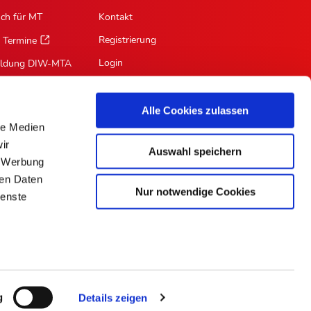
sch für MT
Kontakt
Registrierung
 Termine
Login
ildung DIW-MTA
Mein Profil
Suche
Alle Cookies zulassen
le Medien
RSS-Feed
ir
Auswahl speichern
Für Autoren
, Werbung
ren Daten
Nur notwendige Cookies
ienste
ePaper
g
Details zeigen