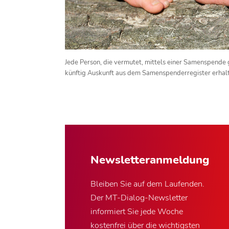
Jede Person, die vermutet, mittels einer Samenspende 
künftig Auskunft aus dem Samenspenderregister erhal
Newsletter­anmeldung
Bleiben Sie auf dem Laufenden.
Der MT-Dialog-Newsletter
informiert Sie jede Woche
kostenfrei über die wichtigsten