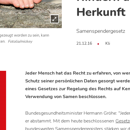
Herkunft
Samenspendergesetz
gezeugt worden zu sein, kann
ten.
Fotolia/mickey
21.12.16
Kli
Jeder Mensch hat das Recht zu erfahren, von we
Schutz seiner persönlichen Daten gesorgt werd
eines Gesetzes zur Regelung des Rechts auf Ke
Verwendung von Samen beschlossen.
Bundesgesundheitsminister Hermann Gröhe: "Jeder
er abstammt. Mit dem heute beschlossenen
Gesetz
bundesweiten Samenspenderregisters stärken wir da