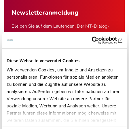
Newsletter­anmeldung
Bleiben Sie auf dem Laufenden. Der MT-Dialog-
Newsletter informiert Sie jede Woche kostenfrei
über die wichtigsten Branchen-News, aktuelle
Themen und die neusten Stellenangebote.
Diese Webseite verwendet Cookies
E-Mail-Adresse
Wir verwenden Cookies, um Inhalte und Anzeigen zu
personalisieren, Funktionen für soziale Medien anbieten
zu können und die Zugriffe auf unsere Website zu
Ich habe die Hinweise zum
Datenschutz
gelesen.*
analysieren. Außerdem geben wir Informationen zu Ihrer
Verwendung unserer Website an unsere Partner für
Newsletter abonnieren
soziale Medien, Werbung und Analysen weiter. Unsere
Partner führen diese Informationen möglicherweise mit
* Pflichtfeld
weiteren Daten zusammen, die Sie ihnen bereitgestellt
haben oder die sie im Rahmen Ihrer Nutzung der Dienste