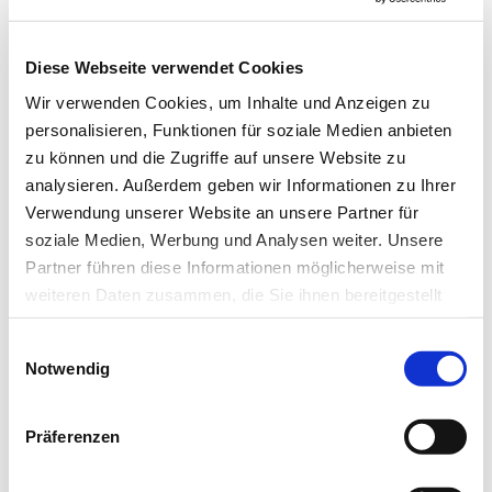
Artikel teilen
Diese Webseite verwendet Cookies
Wir verwenden Cookies, um Inhalte und Anzeigen zu
personalisieren, Funktionen für soziale Medien anbieten
Zur Übersicht
zu können und die Zugriffe auf unsere Website zu
analysieren. Außerdem geben wir Informationen zu Ihrer
Verwendung unserer Website an unsere Partner für
soziale Medien, Werbung und Analysen weiter. Unsere
Newsletter­anmeldung
Partner führen diese Informationen möglicherweise mit
weiteren Daten zusammen, die Sie ihnen bereitgestellt
Bleiben Sie auf dem Laufenden. Der MT-Dialog-
haben oder die sie im Rahmen Ihrer Nutzung der Dienste
Newsletter informiert Sie jede Woche kostenfrei
Einwilligungsauswahl
gesammelt haben.
Notwendig
über die wichtigsten Branchen-News, aktuelle
Datenschutz
|
Impressum
Themen und die neusten Stellenangebote.
Präferenzen
E-Mail-Adresse