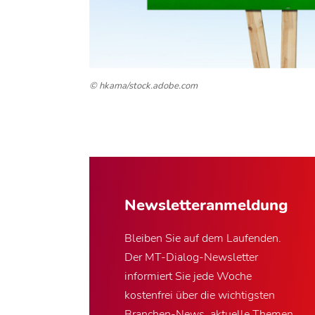
© hkama/stock.adobe.com
Newsletter­anmeldung
Bleiben Sie auf dem Laufenden.
Der MT-Dialog-Newsletter
informiert Sie jede Woche
kostenfrei über die wichtigsten
Branchen-News, aktuelle Themen