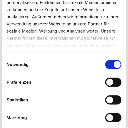
personalisieren, Funktionen für soziale Medien anbieten
Newsletter­anmeldung
zu können und die Zugriffe auf unsere Website zu
analysieren. Außerdem geben wir Informationen zu Ihrer
Bleiben Sie auf dem Laufenden. Der MT-Dialog-
Verwendung unserer Website an unsere Partner für
Newsletter informiert Sie jede Woche kostenfrei
soziale Medien, Werbung und Analysen weiter. Unsere
über die wichtigsten Branchen-News, aktuelle
Partner führen diese Informationen möglicherweise mit
weiteren Daten zusammen, die Sie ihnen bereitgestellt
Themen und die neusten Stellenangebote.
haben oder die sie im Rahmen Ihrer Nutzung der Dienste
Einwilligungsauswahl
E-Mail-Adresse
gesammelt haben.
Notwendig
Datenschutz
|
Impressum
Ich habe die Hinweise zum
Datenschutz
gelesen.*
Präferenzen
Newsletter abonnieren
Statistiken
* Pflichtfeld
Marketing