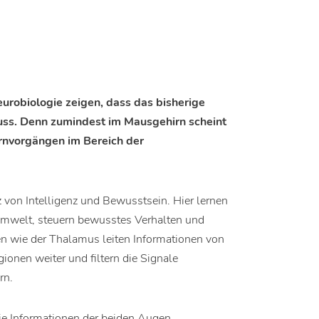
urobiologie zeigen, dass das bisherige
uss. Denn zumindest im Mausgehirn scheint
ernvorgängen im Bereich der
tz von Intelligenz und Bewusstsein. Hier lernen
Umwelt, steuern bewusstes Verhalten und
en wie der Thalamus leiten Informationen von
onen weiter und filtern die Signale
rn.
die Informationen der beiden Augen