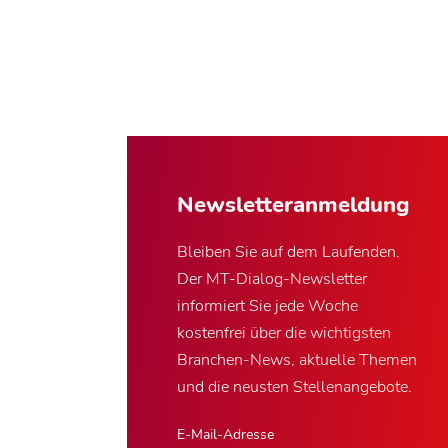
Newsletter­anmeldung
Bleiben Sie auf dem Laufenden.
Der MT-Dialog-Newsletter
informiert Sie jede Woche
kostenfrei über die wichtigsten
Branchen-News, aktuelle Themen
und die neusten Stellenangebote.
E-Mail-Adresse