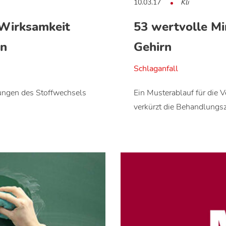
10.03.17
Kli
 Wirksamkeit
53 wertvolle Mi
en
Gehirn
Schlaganfall
ungen des Stoffwechsels
Ein Musterablauf für die 
verkürzt die Behandlungs