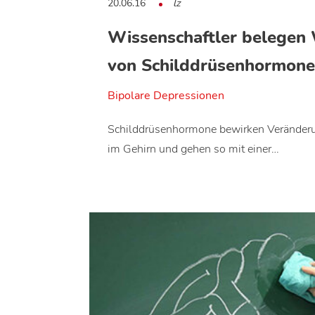
20.06.16
lz
Wissenschaftler belegen
von Schilddrüsenhormon
Bipolare Depressionen
Schilddrüsenhormone bewirken Veränder
im Gehirn und gehen so mit einer…