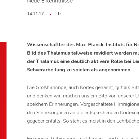
Neue Erkenntnisse
14.11.17
lz
Wissenschaftler des Max-Planck-Instituts für Ne
Bild des Thalamus teilweise revidiert werden m
der Thalamus eine deutlich aktivere Rolle bei L
Sehverarbeitung zu spielen als angenommen.
Die Großhirnrinde, auch Kortex genannt, gilt als Si
und denken wir, machen uns ein Bild von unserer 
speichern Erinnerungen. Vorgeschaltete Hirnregion
den Sinnesorganen an die entsprechenden Kortexregi
gegebenenfalls. So steht es meist in den Lehrbüche
Ein junges Gehirn muss viel lernen – auch, wie es 