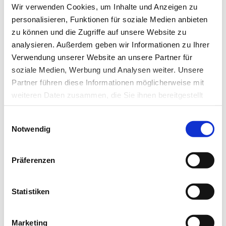
Wir verwenden Cookies, um Inhalte und Anzeigen zu
E-Mail-Adresse
personalisieren, Funktionen für soziale Medien anbieten
zu können und die Zugriffe auf unsere Website zu
analysieren. Außerdem geben wir Informationen zu Ihrer
Ich habe die Hinweise zum
Datenschutz
gelesen.*
Verwendung unserer Website an unsere Partner für
soziale Medien, Werbung und Analysen weiter. Unsere
Partner führen diese Informationen möglicherweise mit
Newsletter abonnieren
weiteren Daten zusammen, die Sie ihnen bereitgestellt
haben oder die sie im Rahmen Ihrer Nutzung der Dienste
* Pflichtfeld
Einwilligungsauswahl
gesammelt haben.
Notwendig
Datenschutz
|
Impressum
Präferenzen
Das könnte Sie auch interessieren:
Statistiken
Marketing