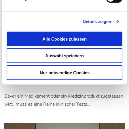
Details zeigen
Alle Cookies zulassen
01.11.15
red
Auswahl speichern
Als MTA in die Forschung
Nur notwendige Cookies
Study Nurse oder Studienkoordinatorin
Bevor ein Medikament oder ein Medizinprodukt zugelassen
wird, muss es eine Reihe klinischer Tests…