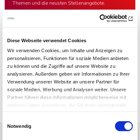
Themen und die neusten Stellenangebote.
E-Mail-Adresse
Diese Webseite verwendet Cookies
Ich habe die Hinweise zum
Datenschutz
gelesen.*
Wir verwenden Cookies, um Inhalte und Anzeigen zu
personalisieren, Funktionen für soziale Medien anbieten
Newsletter abonnieren
zu können und die Zugriffe auf unsere Website zu
* Pflichtfeld
analysieren. Außerdem geben wir Informationen zu Ihrer
Verwendung unserer Website an unsere Partner für
soziale Medien, Werbung und Analysen weiter. Unsere
Zur Übersicht
Partner führen diese Informationen möglicherweise mit
weiteren Daten zusammen, die Sie ihnen bereitgestellt
haben oder die sie im Rahmen Ihrer Nutzung der Dienste
Einwilligungsauswahl
gesammelt haben.
Notwendig
Datenschutz
|
Impressum