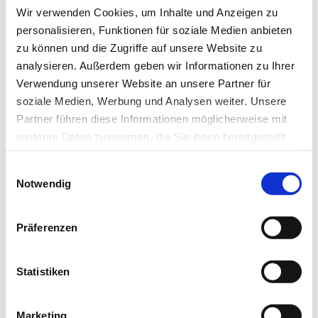
Wir verwenden Cookies, um Inhalte und Anzeigen zu
personalisieren, Funktionen für soziale Medien anbieten
30.11.17
Hans-Joachim Thiel
zu können und die Zugriffe auf unsere Website zu
Anomalien und Normvarianten
analysieren. Außerdem geben wir Informationen zu Ihrer
Verwendung unserer Website an unsere Partner für
Interne Veränderungen 2.2: Nierenagenesie
soziale Medien, Werbung und Analysen weiter. Unsere
Partner führen diese Informationen möglicherweise mit
Kongenitale Anomalien der Nieren und des
weiteren Daten zusammen, die Sie ihnen bereitgestellt
Urogenitaltraktes kommen mit einer Häufigkeit von 1 :
haben oder die sie im Rahmen Ihrer Nutzung der Dienste
Einwilligungsauswahl
gesammelt haben.
500…
Notwendig
Datenschutz
|
Impressum
Präferenzen
Statistiken
Marketing