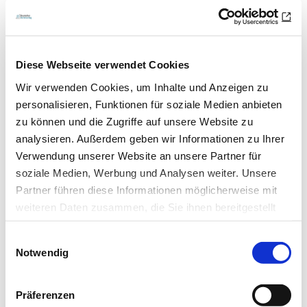
Diese Webseite verwendet Cookies
Wir verwenden Cookies, um Inhalte und Anzeigen zu
personalisieren, Funktionen für soziale Medien anbieten
zu können und die Zugriffe auf unsere Website zu
analysieren. Außerdem geben wir Informationen zu Ihrer
Verwendung unserer Website an unsere Partner für
05.02.18
Hans-Joachim Thiel
soziale Medien, Werbung und Analysen weiter. Unsere
Partner führen diese Informationen möglicherweise mit
Anomalien und Normvarianten
weiteren Daten zusammen, die Sie ihnen bereitgestellt
haben oder die sie im Rahmen Ihrer Nutzung der Dienste
Muskuloskelettale Veränderungen 3.1: Osteopoikilie
Einwilligungsauswahl
gesammelt haben.
Notwendig
Die Osteopoikilie, auch Osteopoikilosis oder Spotted Bone
Datenschutz
|
Impressum
Disease genannt, ist eine seltene,…
Präferenzen