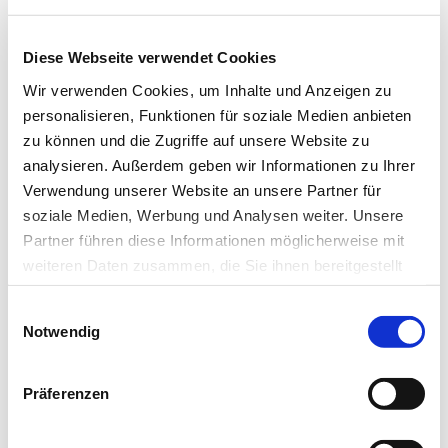
Diese Webseite verwendet Cookies
Wir verwenden Cookies, um Inhalte und Anzeigen zu
personalisieren, Funktionen für soziale Medien anbieten
zu können und die Zugriffe auf unsere Website zu
20.07.20
Kli
analysieren. Außerdem geben wir Informationen zu Ihrer
Verwendung unserer Website an unsere Partner für
Typisierungsprogramme sollen mehr
soziale Medien, Werbung und Analysen weiter. Unsere
seltene Blutspender finden
Partner führen diese Informationen möglicherweise mit
weiteren Daten zusammen, die Sie ihnen bereitgestellt
Transfusionsmedizin
haben oder die sie im Rahmen Ihrer Nutzung der Dienste
Einwilligungsauswahl
gesammelt haben.
Ein Typisierungsprogramm der Deutschen Gesellschaft für
Notwendig
Transfusionsmedizin und Immunhämatologie…
Datenschutz
|
Impressum
Präferenzen