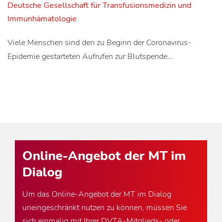
Deutsche Gesellschaft für Transfusionsmedizin und
Immunhämatologie
Viele Menschen sind den zu Beginn der Coronavirus-
Epidemie gestarteten Aufrufen zur Blutspende…
Online-Angebot der MT im
Dialog
Um das Online-Angebot der MT im Dialog
uneingeschränkt nutzen zu können, müssen Sie
sich einmalig mit Ihrer DVTA-Mitglieds- oder