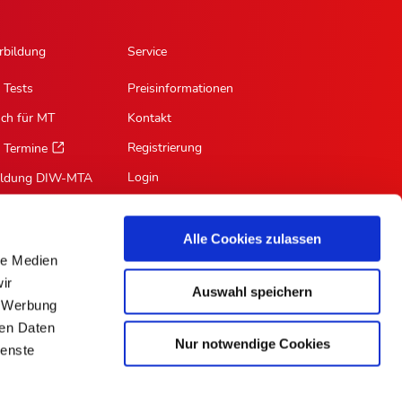
rbildung
Service
 Tests
Preisinformationen
sch für MT
Kontakt
Registrierung
 Termine
Login
ildung DIW-MTA
Mein Profil
Suche
Alle Cookies zulassen
le Medien
RSS-Feed
ir
Auswahl speichern
Für Autoren
, Werbung
ren Daten
Nur notwendige Cookies
ienste