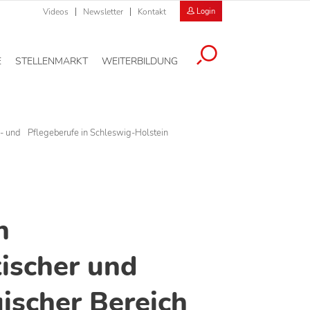
Videos
Newsletter
Kontakt
Login
E
STELLENMARKT
WEITERBILDUNG
s- und Pflegeberufe in Schleswig-Holstein
h
ischer und
ischer Bereich