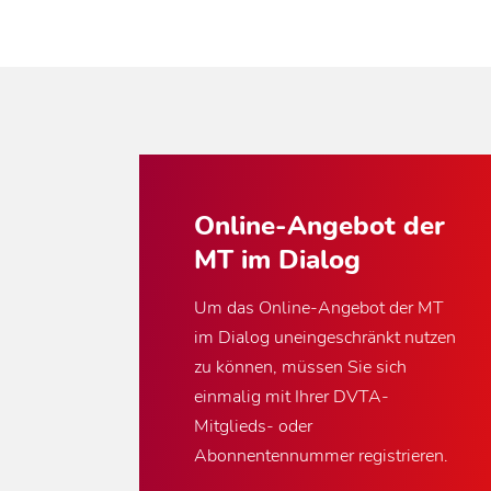
Online-Angebot der
MT im Dialog
Um das Online-Angebot der MT
im Dialog uneingeschränkt nutzen
zu können, müssen Sie sich
einmalig mit Ihrer DVTA-
Mitglieds- oder
Abonnentennummer registrieren.