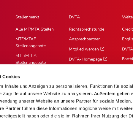
Stellenmarkt
DVTA
Weite
Alle MT/MTA Stellen
Rechtsprechstunde
Credit
MTF/MTAF
Ansprechpartner
Engli
Stellenangebote
Mitglied werden
DVTA
MTL/MTLA
Fortb
DVTA-Homepage
Stellenangebote
MTR/MTRA
t Cookies
Stellenangebote
 Inhalte und Anzeigen zu personalisieren, Funktionen für sozia
MTV/VMTA
e Zugriffe auf unsere Website zu analysieren. Außerdem geben w
Stellenangebote
rwendung unserer Website an unsere Partner für soziale Medien
re Partner führen diese Informationen möglicherweise mit weite
ereitgestellt haben oder die sie im Rahmen Ihrer Nutzung der D