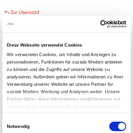
Zur Übersicht
Diese Webseite verwendet Cookies
Newsletter­anmeldung
Wir verwenden Cookies, um Inhalte und Anzeigen zu
Bleiben Sie auf dem Laufenden. Der MT-Dialog-
personalisieren, Funktionen für soziale Medien anbieten
Newsletter informiert Sie jede Woche kostenfrei
zu können und die Zugriffe auf unsere Website zu
analysieren. Außerdem geben wir Informationen zu Ihrer
über die wichtigsten Branchen-News, aktuelle
Verwendung unserer Website an unsere Partner für
Themen und die neusten Stellenangebote.
soziale Medien, Werbung und Analysen weiter. Unsere
Partner führen diese Informationen möglicherweise mit
E-Mail-Adresse
weiteren Daten zusammen, die Sie ihnen bereitgestellt
haben oder die sie im Rahmen Ihrer Nutzung der Dienste
Einwilligungsauswahl
gesammelt haben.
Ich habe die Hinweise zum
Datenschutz
gelesen.*
Notwendig