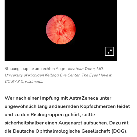
Stauungspapille am rechten Auge
Jonathan Trobe, MD,
University of Michigan Kellogg Eye Center, The Eyes Have It,
CC BY 3.0, wikimedia
Wer nach einer Impfung mit AstraZeneca unter
ungewöhnlich lang andauernden Kopfschmerzen leidet
und zu den Risikogruppen gehört, sollte
sicherheitshalber einen Augenarzt aufsuchen. Dazu rät
die Deutsche Ophthalmologische Gesellschaft (DOG).