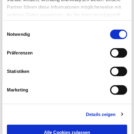
Ich habe die Hinweise zum
Datenschutz
gelesen.*
Partner führen diese Informationen möglicherweise mit
weiteren Daten zusammen, die Sie ihnen bereitgestellt
haben oder die sie im Rahmen Ihrer Nutzung der Dienste
Newsletter abonnieren
Einwilligungsauswahl
gesammelt haben.
Notwendig
* Pflichtfeld
Datenschutz
|
Impressum
Präferenzen
Statistiken
Das könnte Sie auch interessieren:
Marketing
Details zeigen
Alle Cookies zulassen