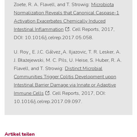
Zoete, R. A. Flavell, and T. Strowig:
Microbiota
Normalization Reveals that Canonical Caspase-1
Activation Exacerbates Chemically Induced
Intestinal Inflammation
. Cell Reports, 2017,
DOI: 10.1016/j.celrep.2017.05.058.
U. Roy¸ E. J.C. Gálvez¸A. Iljazovic, T. R. Lesker, A.
J. Błażejewski, M. C. Pils, U. Heise, S. Huber, R. A.
Flavell, and T. Strowig:
Distinct Microbial
Communities Trigger Colitis Development upon
Intestinal Barrier Damage via Innate or Adaptive
Immune Cells
. Cell Reports, 2017, DOI:
10.1016/j.celrep.2017.09.097.
Artikel teilen