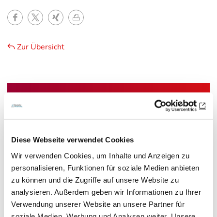
Zur Übersicht
Newsletter­anmeldung
Bleiben Sie auf dem Laufenden. Der MT-Dialog-
Newsletter informiert Sie jede Woche kostenfrei
Diese Webseite verwendet Cookies
über die wichtigsten Branchen-News, aktuelle
Wir verwenden Cookies, um Inhalte und Anzeigen zu
Themen und die neusten Stellenangebote.
personalisieren, Funktionen für soziale Medien anbieten
zu können und die Zugriffe auf unsere Website zu
E-Mail-Adresse
analysieren. Außerdem geben wir Informationen zu Ihrer
Verwendung unserer Website an unsere Partner für
soziale Medien, Werbung und Analysen weiter. Unsere