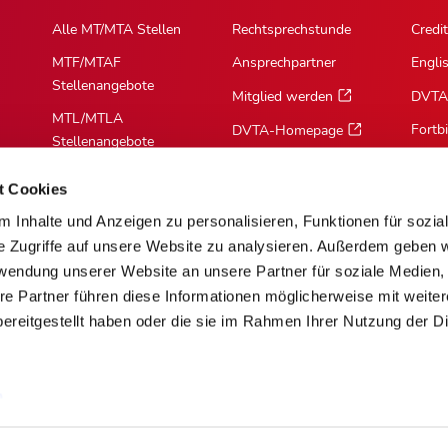
Alle MT/MTA Stellen
Rechtsprechstunde
Credit
MTF/MTAF
Ansprechpartner
Engli
Stellenangebote
Mitglied werden
DVTA
MTL/MTLA
Fortb
DVTA-Homepage
Stellenangebote
MTR/MTRA
t Cookies
Stellenangebote
 Inhalte und Anzeigen zu personalisieren, Funktionen für sozia
MTV/VMTA
e Zugriffe auf unsere Website zu analysieren. Außerdem geben w
Stellenangebote
rwendung unserer Website an unsere Partner für soziale Medien
re Partner führen diese Informationen möglicherweise mit weite
ereitgestellt haben oder die sie im Rahmen Ihrer Nutzung der D
m
Über Cookies
Barrierefreiheit
AGB
Mediadaten [PDF]