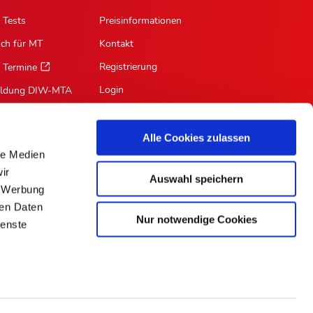
 Tests
Preisinformationen
sch für MT
Kontakt
Registrierung
 Termine
Login
ildung DIW-MTA
Mein Profil
Suche
Alle Cookies zulassen
le Medien
RSS-Feed
ir
Auswahl speichern
Für Autoren
, Werbung
ren Daten
Nur notwendige Cookies
ienste
ePaper