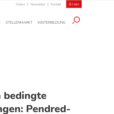
Videos
Newsletter
Kontakt
Login
E
STELLENMARKT
WEITERBILDUNG
 bedingte
ngen: Pendred-