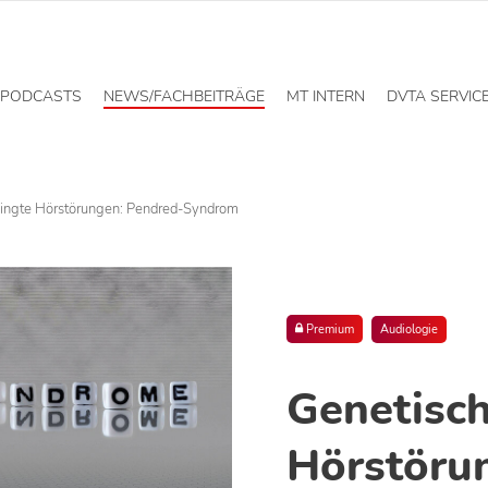
PODCASTS
NEWS/FACHBEITRÄGE
MT INTERN
DVTA SERVIC
dingte Hörstörungen: Pendred-Syndrom
Premium
Audiologie
Genetisch
Hörstöru