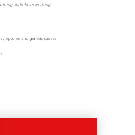
törung, Jodfehlverwertung
f symptoms and genetic causes.
re