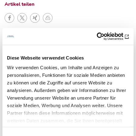
Artikel teilen
Zur Übersicht
Diese Webseite verwendet Cookies
Wir verwenden Cookies, um Inhalte und Anzeigen zu
Newsletter­anmeldung
personalisieren, Funktionen für soziale Medien anbieten
zu können und die Zugriffe auf unsere Website zu
Bleiben Sie auf dem Laufenden. Der MT-Dialog-
analysieren. Außerdem geben wir Informationen zu Ihrer
Newsletter informiert Sie jede Woche kostenfrei
Verwendung unserer Website an unsere Partner für
über die wichtigsten Branchen-News, aktuelle
soziale Medien, Werbung und Analysen weiter. Unsere
Themen und die neusten Stellenangebote.
Partner führen diese Informationen möglicherweise mit
weiteren Daten zusammen, die Sie ihnen bereitgestellt
E-Mail-Adresse
haben oder die sie im Rahmen Ihrer Nutzung der Dienste
Einwilligungsauswahl
gesammelt haben.