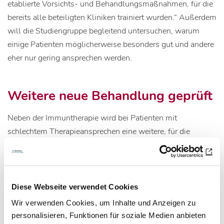
etablierte Vorsichts- und Behandlungsmaßnahmen, für die
bereits alle beteiligten Kliniken trainiert wurden.“ Außerdem
will die Studiengruppe begleitend untersuchen, warum
einige Patienten möglicherweise besonders gut und andere
eher nur gering ansprechen werden.
Weitere neue Behandlung geprüft
Neben der Immuntherapie wird bei Patienten mit
schlechtem Therapieansprechen eine weitere, für die
Behandlung der ALL ebenfalls neuartige Therapie geprüft,
bei der gezielt die Maschinerie in den Leukämiezellen
blockiert wird, die die nicht mehr benötigten
Zellbestandteile abbaut – in der Folge gehen die bösartigen
Diese Webseite verwendet Cookies
Zellen damit an ihren eigenen Abfällen zugrunde.
Wir verwenden Cookies, um Inhalte und Anzeigen zu
personalisieren, Funktionen für soziale Medien anbieten