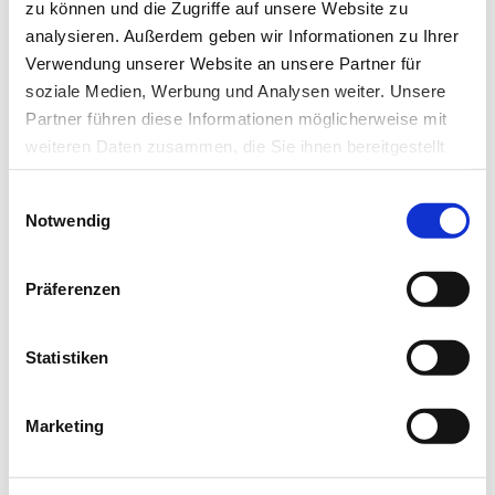
Unterstützt wird das Vorhaben durch eine Förderung der
zu können und die Zugriffe auf unsere Website zu
Deutschen Krebshilfe, die für dieses Projekt über vier
analysieren. Außerdem geben wir Informationen zu Ihrer
Verwendung unserer Website an unsere Partner für
Millionen Euro zur Verfügung stellt.
soziale Medien, Werbung und Analysen weiter. Unsere
Partner führen diese Informationen möglicherweise mit
Quelle: Universitätsklinikum Schleswig-Holstein
weiteren Daten zusammen, die Sie ihnen bereitgestellt
haben oder die sie im Rahmen Ihrer Nutzung der Dienste
Einwilligungsauswahl
gesammelt haben.
Artikel teilen
Notwendig
Datenschutz
|
Impressum
Präferenzen
Zur Übersicht
Statistiken
Marketing
Newsletter­anmeldung