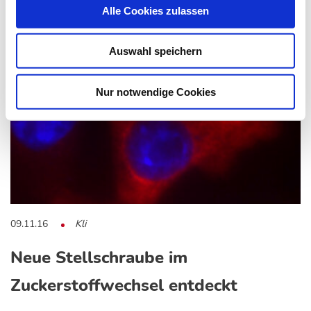
Alle Cookies zulassen
Das könnte Sie auch interessieren:
Auswahl speichern
Nur notwendige Cookies
09.11.16
Kli
Neue Stellschraube im
Zuckerstoffwechsel entdeckt