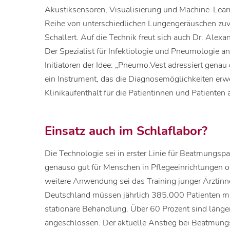
Akustiksensoren, Visualisierung und Machine-Learn
Reihe von unterschiedlichen Lungengeräuschen zuverl
Schallert. Auf die Technik freut sich auch Dr. Alexa
Der Spezialist für Infektiologie und Pneumologie a
Initiatoren der Idee: „Pneumo.Vest adressiert gen
ein Instrument, das die Diagnosemöglichkeiten erwe
Klinikaufenthalt für die Patientinnen und Patienten
Einsatz auch im Schlaflabor?
Die Technologie sei in erster Linie für Beatmungspat
genauso gut für Menschen in Pflegeeinrichtungen od
weitere Anwendung sei das Training junger Ärztinne
Deutschland müssen jährlich 385.000 Patienten 
stationäre Behandlung. Über 60 Prozent sind läng
angeschlossen. Der aktuelle Anstieg bei Beatmung