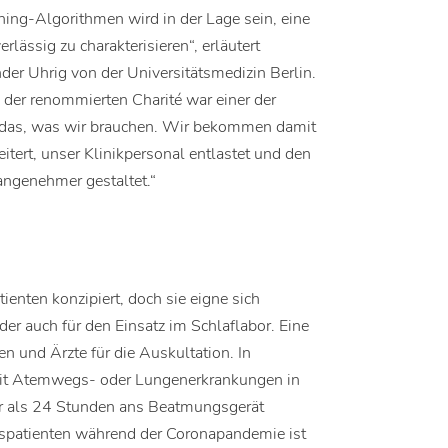
ing-Algorithmen wird in der Lage sein, eine
ässig zu charakterisieren“, erläutert
nder Uhrig von der Universitätsmedizin Berlin.
n der renommierten Charité war einer der
au das, was wir brauchen. Wir bekommen damit
itert, unser Klinikpersonal entlastet und den
 angenehmer gestaltet.“
ienten konzipiert, doch sie eigne sich
er auch für den Einsatz im Schlaflabor. Eine
n und Ärzte für die Auskultation. In
mit Atemwegs- oder Lungenerkrankungen in
er als 24 Stunden ans Beatmungsgerät
spatienten während der Coronapandemie ist