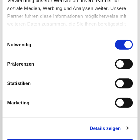
Verwendung unserer Website an unsere Partner für
soziale Medien, Werbung und Analysen weiter. Unsere
Partner führen diese Informationen möglicherweise mit
Ich habe die Hinweise zum
Datenschutz
gelesen.*
weiteren Daten zusammen, die Sie ihnen bereitgestellt
haben oder die sie im Rahmen Ihrer Nutzung der Dienste
Newsletter abonnieren
Einwilligungsauswahl
gesammelt haben.
Notwendig
* Pflichtfeld
Datenschutz
|
Impressum
Präferenzen
Zur Übersicht
Statistiken
Marketing
Online-Angebot der MT im
Dialog
Details zeigen