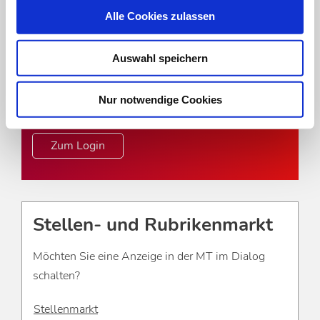
Um das Online-Angebot der MT im Dialog
Alle Cookies zulassen
uneingeschränkt nutzen zu können, müssen Sie
sich einmalig mit Ihrer DVTA-Mitglieds- oder
Auswahl speichern
Abonnentennummer registrieren.
Nur notwendige Cookies
zur Registrierung
Zum Login
Stellen- und Rubrikenmarkt
Möchten Sie eine Anzeige in der MT im Dialog
schalten?
Stellenmarkt