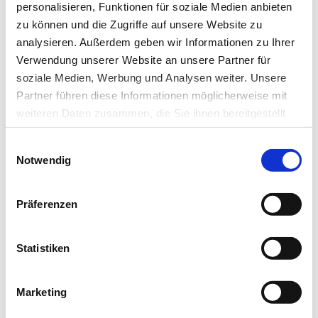
zugutekommen kann.
personalisieren, Funktionen für soziale Medien anbieten
zu können und die Zugriffe auf unsere Website zu
analysieren. Außerdem geben wir Informationen zu Ihrer
Literatur:
Verwendung unserer Website an unsere Partner für
Kim DW, Wrede P, Estrada H, et al.: Hierarchical
soziale Medien, Werbung und Analysen weiter. Unsere
Nanostructures as Acoustically Manipulatable
Partner führen diese Informationen möglicherweise mit
weiteren Daten zusammen, die Sie ihnen bereitgestellt
Multifunctional Agents in Dynamic Fluid Flow.
haben oder die sie im Rahmen Ihrer Nutzung der Dienste
Advanced Materials, 14 October 2024, DOI:
Einwilligungsauswahl
gesammelt haben.
onlinelibrary.wiley.com/doi/10.1002/adma.202404514
Notwendig
.
Datenschutz
|
Impressum
Präferenzen
Quelle: idw/ETH
Statistiken
Artikel teilen
Marketing