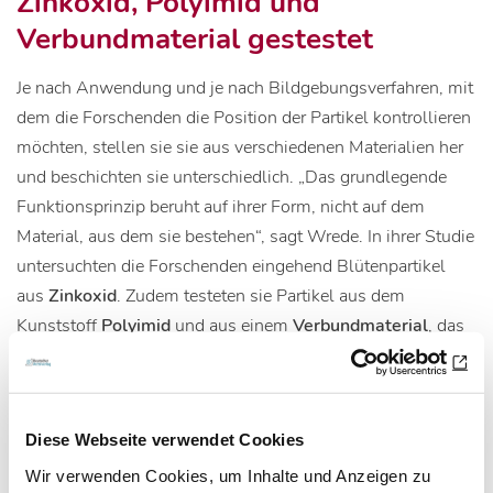
Zinkoxid, Polyimid und
Verbundmaterial gestestet
Je nach Anwendung und je nach Bildgebungsverfahren, mit
dem die Forschenden die Position der Partikel kontrollieren
möchten, stellen sie sie aus verschiedenen Materialien her
und beschichten sie unterschiedlich. „Das grundlegende
Funktionsprinzip beruht auf ihrer Form, nicht auf dem
Material, aus dem sie bestehen“, sagt Wrede. In ihrer Studie
untersuchten die Forschenden eingehend Blütenpartikel
aus
Zinkoxid
. Zudem testeten sie Partikel aus dem
Kunststoff
Polyimid
und aus einem
Verbundmaterial
, das
aus Nickel und organischen Verbindungen
zusammengesetzt ist. Nun möchten die Forschenden den
Ansatz weiterentwickeln. Zunächst planen sie weitere
Diese Webseite verwendet Cookies
Untersuchungen in Tieren, bevor die Technik allenfalls auch
Menschen mit Kreislauferkrankungen oder Krebs
Wir verwenden Cookies, um Inhalte und Anzeigen zu