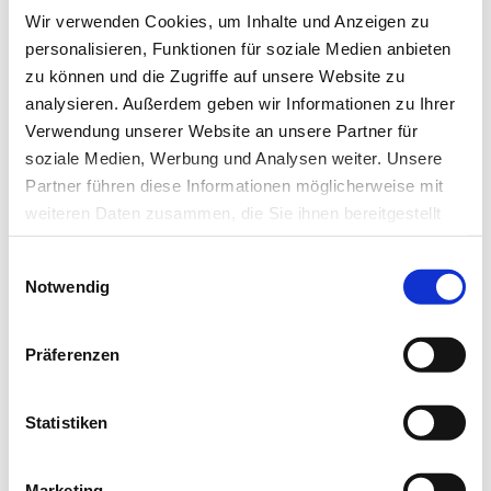
Wir verwenden Cookies, um Inhalte und Anzeigen zu
personalisieren, Funktionen für soziale Medien anbieten
zu können und die Zugriffe auf unsere Website zu
Newsletter­anmeldung
analysieren. Außerdem geben wir Informationen zu Ihrer
Verwendung unserer Website an unsere Partner für
Bleiben Sie auf dem Laufenden. Der MT-Dialog-
soziale Medien, Werbung und Analysen weiter. Unsere
Newsletter informiert Sie jede Woche kostenfrei
Partner führen diese Informationen möglicherweise mit
über die wichtigsten Branchen-News, aktuelle
weiteren Daten zusammen, die Sie ihnen bereitgestellt
haben oder die sie im Rahmen Ihrer Nutzung der Dienste
Themen und die neusten Stellenangebote.
Einwilligungsauswahl
gesammelt haben.
Notwendig
E-Mail-Adresse
Datenschutz
|
Impressum
Präferenzen
Ich habe die Hinweise zum
Datenschutz
gelesen.*
Statistiken
Newsletter abonnieren
Marketing