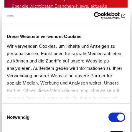
über die wichtigsten Branchen-News, aktuelle
Themen und die neusten Stellenangebote.
E-Mail-Adresse
Diese Webseite verwendet Cookies
Wir verwenden Cookies, um Inhalte und Anzeigen zu
Ich habe die Hinweise zum
Datenschutz
gelesen.*
personalisieren, Funktionen für soziale Medien anbieten
zu können und die Zugriffe auf unsere Website zu
Newsletter abonnieren
analysieren. Außerdem geben wir Informationen zu Ihrer
Verwendung unserer Website an unsere Partner für
* Pflichtfeld
soziale Medien, Werbung und Analysen weiter. Unsere
Partner führen diese Informationen möglicherweise mit
weiteren Daten zusammen, die Sie ihnen bereitgestellt
haben oder die sie im Rahmen Ihrer Nutzung der Dienste
Einwilligungsauswahl
gesammelt haben.
Notwendig
Datenschutz
|
Impressum
Online-Angebot der MT im