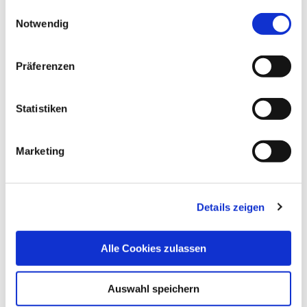
Einwilligungsauswahl
gesammelt haben.
Notwendig
Das könnte Sie auch interessieren:
Datenschutz
|
Impressum
Präferenzen
Statistiken
Marketing
Details zeigen
28.10.21
Kli
Alle Cookies zulassen
Post COVID bei Kindern und
Auswahl speichern
Jugendlichen