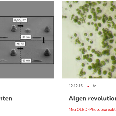
12.12.16
lz
nten
Algen revolutio
MicrOLED-Photobioreakt