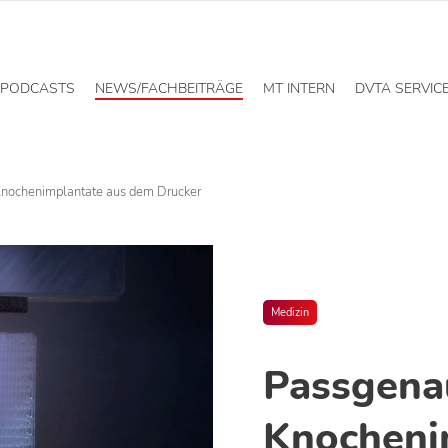
PODCASTS
NEWS/FACHBEITRÄGE
MT INTERN
DVTA SERVIC
nochenimplantate aus dem Drucker
Medizin
Passgena
Knocheni