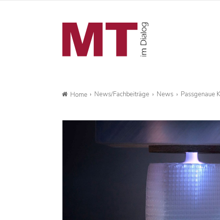
News/Fachbeiträge
News
Passgenaue K
Home