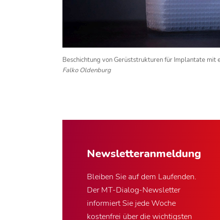
Beschichtung von Gerüststrukturen für Implantate mit
Falko Oldenburg
Newsletter­anmeldung
Bleiben Sie auf dem Laufenden.
Der MT-Dialog-Newsletter
informiert Sie jede Woche
kostenfrei über die wichtigsten