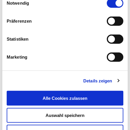
Notwendig
Dieser Beitrag stellt wesentliche arbeitsrechtliche
Datenschutz
|
Impressum
Regelungen für MTA zusammen
Präferenzen
Arbeitsschutz - Der Arbeitgeber hat seine Arbeitnehmer im
Statistiken
Rahmen der Fürsorgepflicht vor Gefahren…
Marketing
Details zeigen
Alle Cookies zulassen
Auswahl speichern