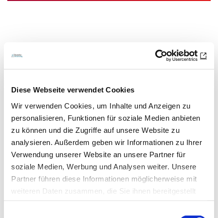
Das könnte Sie auch interessieren:
Diese Webseite verwendet Cookies
Wir verwenden Cookies, um Inhalte und Anzeigen zu
personalisieren, Funktionen für soziale Medien anbieten
zu können und die Zugriffe auf unsere Website zu
analysieren. Außerdem geben wir Informationen zu Ihrer
Verwendung unserer Website an unsere Partner für
soziale Medien, Werbung und Analysen weiter. Unsere
Partner führen diese Informationen möglicherweise mit
04.05.20
Elske Müller-Rawlins
weiteren Daten zusammen, die Sie ihnen bereitgestellt
haben oder die sie im Rahmen Ihrer Nutzung der Dienste
Arbeitsrecht in Zeiten von Corona
Einwilligungsauswahl
gesammelt haben.