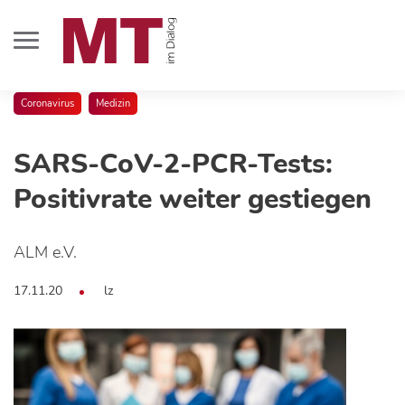
Coronavirus
Medizin
SARS-CoV-2-PCR-Tests:
Positivrate weiter gestiegen
ALM e.V.
17.11.20
lz