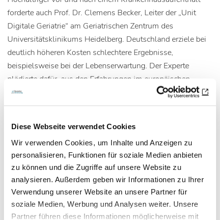
forderte auch Prof. Dr. Clemens Becker, Leiter der „Unit
Digitale Geriatrie“ am Geriatrischen Zentrum des
Universitätsklinikums Heidelberg. Deutschland erziele bei
deutlich höheren Kosten schlechtere Ergebnisse,
beispielsweise bei der Lebenserwartung. Der Experte
plädierte dafür, aus den Erfahrungen im europäischen
Ausland zu lernen und das Gesundheitssystem mit Blick
auf die demografischen Herausforderungen neu zu
fokussieren. „Wir müssen runter mit den Ausgaben für
Diese Webseite verwendet Cookies
Arzneimittel und die stationäre Versorgung und stattdessen
Wir verwenden Cookies, um Inhalte und Anzeigen zu
mehr in die Allgemeinmedizin und die Prävention
personalisieren, Funktionen für soziale Medien anbieten
investieren. Das verbessert die Versorgung Hochaltriger
zu können und die Zugriffe auf unsere Website zu
und ist gleichzeitig günstiger“, sagte Becker. Dänemark und
analysieren. Außerdem geben wir Informationen zu Ihrer
die Niederlande hätten bereits entsprechende
Verwendung unserer Website an unsere Partner für
Weichenstellungen vorgenommen und seien damit
soziale Medien, Werbung und Analysen weiter. Unsere
deutlich besser auf den demografischen Wandel
Partner führen diese Informationen möglicherweise mit