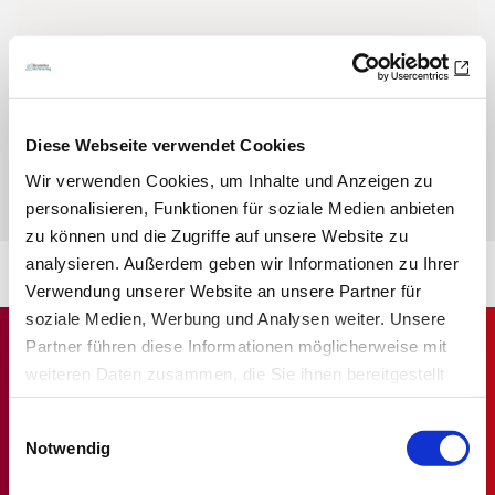
Sie haben Fragen zu den Credit Tests?
Wir haben die wichtigsten Fragen und Antworten für Sie
zusammengefasst.
Diese Webseite verwendet Cookies
Wir verwenden Cookies, um Inhalte und Anzeigen zu
ZU den FAQs
personalisieren, Funktionen für soziale Medien anbieten
zu können und die Zugriffe auf unsere Website zu
analysieren. Außerdem geben wir Informationen zu Ihrer
Verwendung unserer Website an unsere Partner für
soziale Medien, Werbung und Analysen weiter. Unsere
Partner führen diese Informationen möglicherweise mit
weiteren Daten zusammen, die Sie ihnen bereitgestellt
haben oder die sie im Rahmen Ihrer Nutzung der Dienste
Einwilligungsauswahl
gesammelt haben.
Notwendig
Datenschutz
|
Impressum