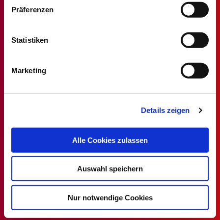
Präferenzen
Stellenmarkt
Statistiken
Alle MT/MTA Stellen
MTF/MTAF Stellenangebote
Marketing
MTL/MTLA Stellenangebote
MTR/MTRA Stellenangebote
Details zeigen
MTV/VMTA Stellenangebote
Alle Cookies zulassen
DVTA
Rechtsprechstunde
Auswahl speichern
Ansprechpartner
Mitglied werden
Nur notwendige Cookies
DVTA-Homepage