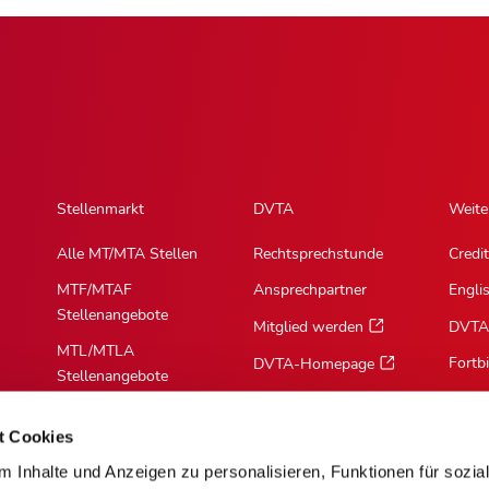
Stellenmarkt
DVTA
Weite
Alle MT/MTA Stellen
Rechtsprechstunde
Credit
MTF/MTAF
Ansprechpartner
Engli
Stellenangebote
Mitglied werden
DVTA
MTL/MTLA
Fortb
DVTA-Homepage
Stellenangebote
MTR/MTRA
Stellenangebote
t Cookies
 Inhalte und Anzeigen zu personalisieren, Funktionen für sozia
MTV/VMTA