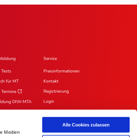
rbildung
Service
 Tests
Preisinformationen
sch für MT
Kontakt
Registrierung
 Termine
Login
ildung DIW-MTA
Mein Profil
Suche
Alle Cookies zulassen
RSS-Feed
le Medien