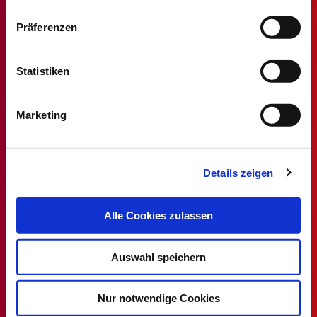
Datenschutz
|
Impressum
Präferenzen
Statistiken
Stellenmarkt
Alle MT/MTA Stellen
Marketing
MTF/MTAF Stellenangebote
MTL/MTLA Stellenangebote
MTR/MTRA Stellenangebote
Details zeigen
MTV/VMTA Stellenangebote
Alle Cookies zulassen
DVTA
Auswahl speichern
Rechtsprechstunde
Ansprechpartner
Nur notwendige Cookies
Mitglied werden