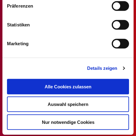
Präferenzen
Stellenmarkt
Statistiken
Alle MT/MTA Stellen
MTF/MTAF Stellenangebote
Marketing
MTL/MTLA Stellenangebote
MTR/MTRA Stellenangebote
Details zeigen
MTV/VMTA Stellenangebote
Alle Cookies zulassen
DVTA
Rechtsprechstunde
Auswahl speichern
Ansprechpartner
Mitglied werden
Nur notwendige Cookies
DVTA-Homepage