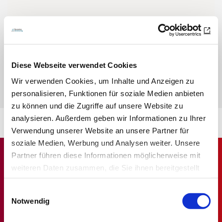
Sie haben Fragen zu den Credit Tests?
Wir haben die wichtigsten Fragen und Antworten für Sie
zusammengefasst.
Diese Webseite verwendet Cookies
Wir verwenden Cookies, um Inhalte und Anzeigen zu
ZU den FAQs
personalisieren, Funktionen für soziale Medien anbieten
zu können und die Zugriffe auf unsere Website zu
analysieren. Außerdem geben wir Informationen zu Ihrer
Verwendung unserer Website an unsere Partner für
soziale Medien, Werbung und Analysen weiter. Unsere
Partner führen diese Informationen möglicherweise mit
weiteren Daten zusammen, die Sie ihnen bereitgestellt
haben oder die sie im Rahmen Ihrer Nutzung der Dienste
Einwilligungsauswahl
gesammelt haben.
Notwendig
Datenschutz
|
Impressum