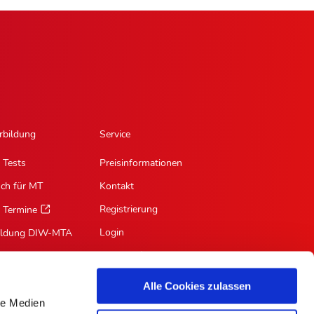
rbildung
Service
 Tests
Preisinformationen
sch für MT
Kontakt
Registrierung
 Termine
Login
ildung DIW-MTA
Mein Profil
Suche
Alle Cookies zulassen
RSS-Feed
le Medien