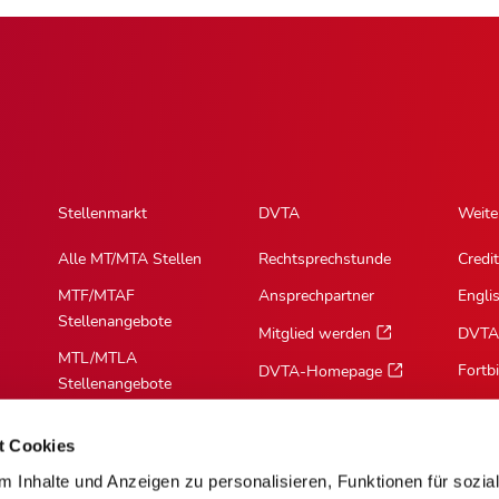
Stellenmarkt
DVTA
Weite
Alle MT/MTA Stellen
Rechtsprechstunde
Credit
MTF/MTAF
Ansprechpartner
Engli
Stellenangebote
Mitglied werden
DVTA
MTL/MTLA
Fortb
DVTA-Homepage
Stellenangebote
MTR/MTRA
Stellenangebote
t Cookies
 Inhalte und Anzeigen zu personalisieren, Funktionen für sozia
MTV/VMTA