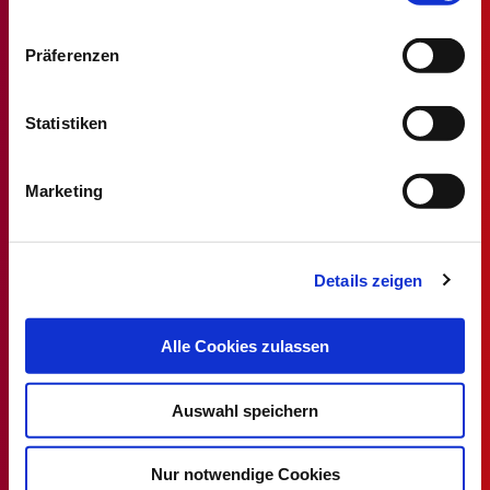
Datenschutz
|
Impressum
Präferenzen
Statistiken
Stellenmarkt
Alle MT/MTA Stellen
Marketing
MTF/MTAF Stellenangebote
MTL/MTLA Stellenangebote
Details zeigen
MTR/MTRA Stellenangebote
MTV/VMTA Stellenangebote
Alle Cookies zulassen
DVTA
Auswahl speichern
Rechtsprechstunde
Ansprechpartner
Nur notwendige Cookies