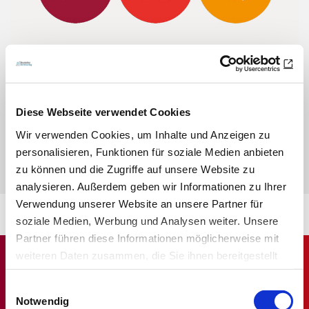
Sie haben Fragen zu den Credit Tests?
Wir haben die wichtigsten Fragen und Antworten für Sie
Diese Webseite verwendet Cookies
zusammengefasst.
Wir verwenden Cookies, um Inhalte und Anzeigen zu
personalisieren, Funktionen für soziale Medien anbieten
zu können und die Zugriffe auf unsere Website zu
ZU den FAQs
analysieren. Außerdem geben wir Informationen zu Ihrer
Verwendung unserer Website an unsere Partner für
soziale Medien, Werbung und Analysen weiter. Unsere
Partner führen diese Informationen möglicherweise mit
weiteren Daten zusammen, die Sie ihnen bereitgestellt
haben oder die sie im Rahmen Ihrer Nutzung der Dienste
Einwilligungsauswahl
gesammelt haben.
Notwendig