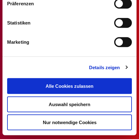
Präferenzen
Stellenmarkt
Statistiken
Alle MT/MTA Stellen
MTF/MTAF Stellenangebote
Marketing
MTL/MTLA Stellenangebote
MTR/MTRA Stellenangebote
Details zeigen
MTV/VMTA Stellenangebote
DVTA
Alle Cookies zulassen
Rechtsprechstunde
Auswahl speichern
Ansprechpartner
Mitglied werden
Nur notwendige Cookies
DVTA-Homepage