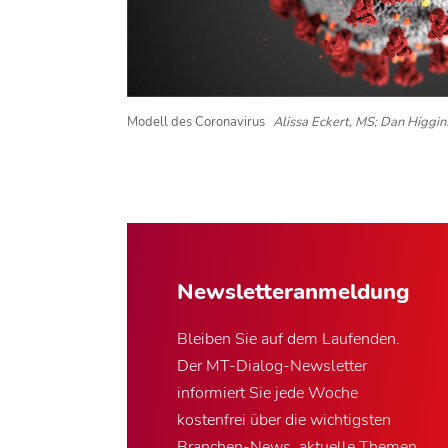
Modell des Coronavirus
Alissa Eckert, MS; Dan Higgi
Newsletter­anmeldung
Bleiben Sie auf dem Laufenden.
Der MT-Dialog-Newsletter
informiert Sie jede Woche
kostenfrei über die wichtigsten
Branchen-News, aktuelle Themen