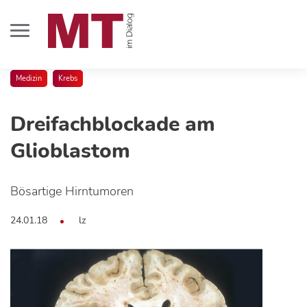
Medizin
Krebs
Dreifachblockade am
Glioblastom
Bösartige Hirntumoren
24.01.18
lz