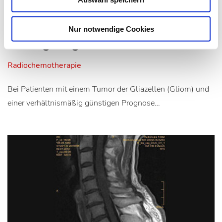
11.05.16
lz
Lebensverlängerung auch bei
Nur notwendige Cookies
niedergradigen Gliomen
Radiochemotherapie
Bei Patienten mit einem Tumor der Gliazellen (Gliom) und
einer verhältnismäßig günstigen Prognose…